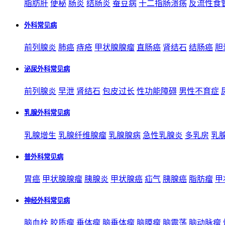
脂肪肝
便秘
肠炎
结肠炎
蚕豆病
十二指肠溃疡
反流性食
外科常见病
前列腺炎
肺癌
痔疮
甲状腺腺瘤
直肠癌
肾结石
结肠癌
胆
泌尿外科常见病
前列腺炎
早泄
肾结石
包皮过长
性功能障碍
男性不育症
乳腺外科常见病
乳腺增生
乳腺纤维腺瘤
乳腺腺病
急性乳腺炎
多乳房
乳
普外科常见病
胃癌
甲状腺腺瘤
胰腺炎
甲状腺癌
疝气
胰腺癌
脂肪瘤
甲
神经外科常见病
脑血栓
胶质瘤
垂体瘤
脑垂体瘤
脑膜瘤
脑震荡
脑动脉瘤