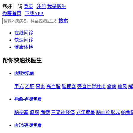
您好！ 请
登录
|
注册
我是医生
微医首页
|
下载APP
搜索
在线问诊
快速问诊
健康体检
帮你快速找医生
内科常见病
甲亢
乙肝
胃炎
高血脂
脑梗塞
强直性脊柱炎
癫痫
痛风
哮
神经内科常见病
脑梗塞
癫痫
面瘫
三叉神经痛
老年痴呆
脑血栓形成
帕金
内分泌科常见病