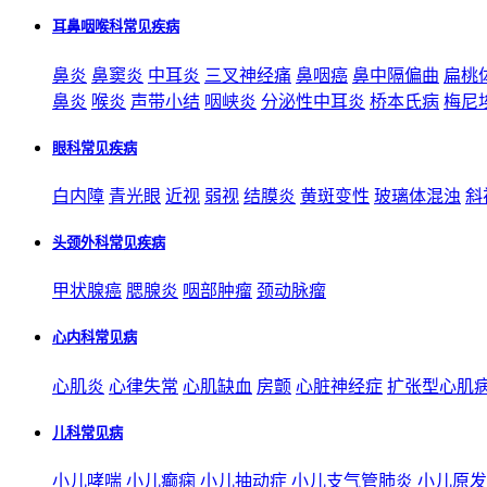
耳鼻咽喉科常见疾病
鼻炎
鼻窦炎
中耳炎
三叉神经痛
鼻咽癌
鼻中隔偏曲
扁桃
鼻炎
喉炎
声带小结
咽峡炎
分泌性中耳炎
桥本氏病
梅尼
眼科常见疾病
白内障
青光眼
近视
弱视
结膜炎
黄斑变性
玻璃体混浊
斜
头颈外科常见疾病
甲状腺癌
腮腺炎
咽部肿瘤
颈动脉瘤
心内科常见病
心肌炎
心律失常
心肌缺血
房颤
心脏神经症
扩张型心肌
儿科常见病
小儿哮喘
小儿癫痫
小儿抽动症
小儿支气管肺炎
小儿原发