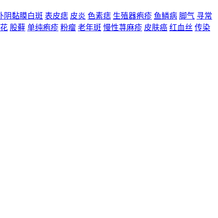
外阴黏膜白斑
表皮痣
皮炎
色素痣
生殖器疱疹
鱼鳞病
脚气
寻常
花
股藓
单纯疱疹
粉瘤
老年斑
慢性荨麻疹
皮肤癌
红血丝
传染