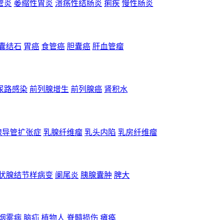
管炎
萎缩性胃炎
溃疡性结肠炎
痢疾
慢性肠炎
囊结石
胃癌
食管癌
胆囊癌
肝血管瘤
尿路感染
前列腺增生
前列腺癌
肾积水
腺导管扩张症
乳腺纤维瘤
乳头内陷
乳房纤维瘤
状腺结节样病变
阑尾炎
胰腺囊肿
脾大
烟雾病
脑疝
植物人
脊髓损伤
瘫痪