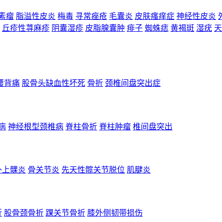
素瘤
脂溢性皮炎
梅毒
寻常痤疮
毛囊炎
皮肤瘙痒症
神经性皮炎
丘疹性荨麻疹
阴囊湿疹
皮脂腺囊肿
痱子
蜘蛛痣
黄褐斑
湿疣
天
腰背痛
股骨头缺血性坏死
骨折
颈椎间盘突出症
病
神经根型颈椎病
脊柱骨折
脊柱肿瘤
椎间盘突出
外上髁炎
骨关节炎
先天性髋关节脱位
肌腱炎
折
股骨颈骨折
踝关节骨折
膝外侧韧带损伤