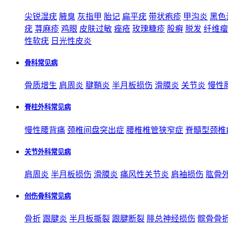
尖锐湿疣
腋臭
灰指甲
胎记
扁平疣
带状疱疹
甲沟炎
黑色
疣
荨麻疹
鸡眼
皮肤过敏
痤疮
玫瑰糠疹
股癣
脱发
纤维瘤
性软疣
日光性皮炎
骨科常见病
骨质增生
肩周炎
腱鞘炎
半月板损伤
滑膜炎
关节炎
慢性
脊柱外科常见病
慢性腰背痛
颈椎间盘突出症
腰椎椎管狭窄症
脊髓型颈椎
关节外科常见病
肩周炎
半月板损伤
滑膜炎
痛风性关节炎
肩袖损伤
肱骨
创伤骨科常见病
骨折
跟腱炎
半月板撕裂
跟腱断裂
腓总神经损伤
髌骨骨