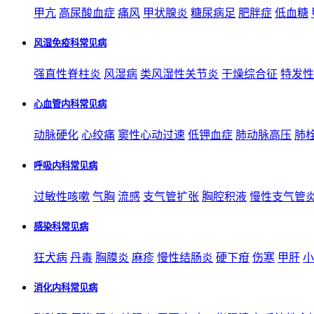
甲亢
高尿酸血症
痛风
甲状腺炎
糖尿病足
肥胖症
低血糖
风湿免疫科常见病
强直性脊柱炎
风湿病
类风湿性关节炎
干燥综合征
特发性
心血管内科常见病
动脉硬化
心绞痛
窦性心动过速
低钾血症
肺动脉高压
肺
呼吸内科常见病
过敏性咳嗽
气胸
流感
支气管扩张
胸腔积液
慢性支气管
感染科常见病
狂犬病
丹毒
胸膜炎
麻疹
慢性结肠炎
硬下疳
伤寒
甲肝
小
消化内科常见病