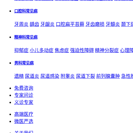
口腔科常见病
牙周炎
龋齿
牙龈炎
口腔扁平苔藓
牙齿磨损
牙髓炎
颞下
精神科常见病
抑郁症
小儿多动症
焦虑症
强迫性障碍
精神分裂症
心理
男科常见病
遗精
尿道炎
尿道感染
附睾炎
尿道下裂
前列腺囊肿
急性
免费咨询
专家问诊
义诊专家
高端医疗
微医严选