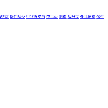
异感症
慢性咽炎
甲状腺结节
中耳炎
咽炎
咽喉癌
外耳道炎
慢性