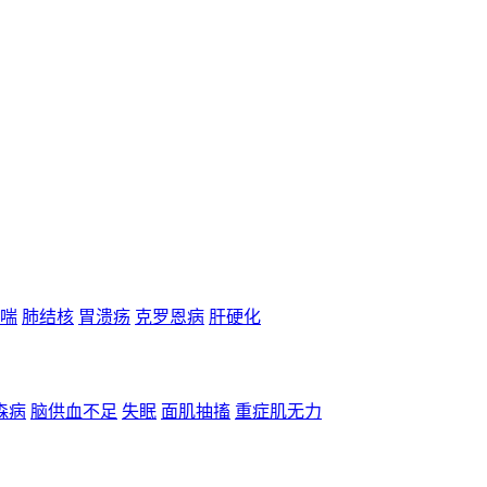
喘
肺结核
胃溃疡
克罗恩病
肝硬化
森病
脑供血不足
失眠
面肌抽搐
重症肌无力