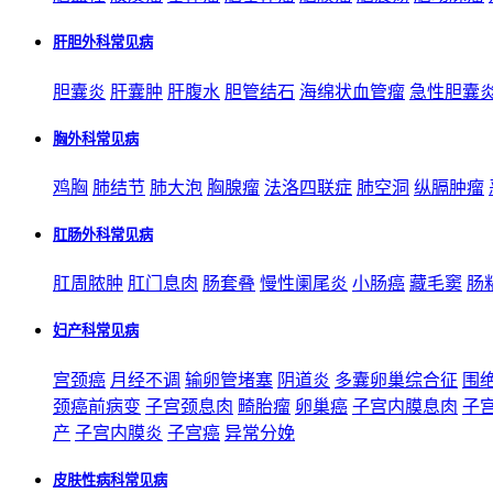
肝胆外科常见病
胆囊炎
肝囊肿
肝腹水
胆管结石
海绵状血管瘤
急性胆囊
胸外科常见病
鸡胸
肺结节
肺大泡
胸腺瘤
法洛四联症
肺空洞
纵膈肿瘤
肛肠外科常见病
肛周脓肿
肛门息肉
肠套叠
慢性阑尾炎
小肠癌
藏毛窦
肠
妇产科常见病
宫颈癌
月经不调
输卵管堵塞
阴道炎
多囊卵巢综合征
围
颈癌前病变
子宫颈息肉
畸胎瘤
卵巢癌
子宫内膜息肉
子
产
子宫内膜炎
子宫癌
异常分娩
皮肤性病科常见病