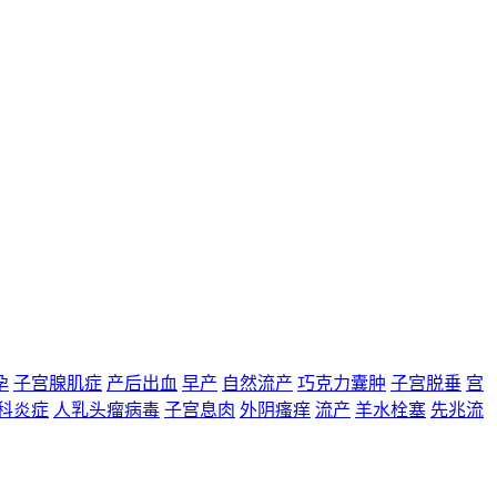
孕
子宫腺肌症
产后出血
早产
自然流产
巧克力囊肿
子宫脱垂
宫
科炎症
人乳头瘤病毒
子宫息肉
外阴瘙痒
流产
羊水栓塞
先兆流