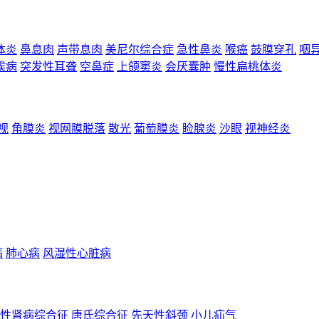
体炎
鼻息肉
声带息肉
美尼尔综合症
急性鼻炎
喉癌
鼓膜穿孔
咽
埃病
突发性耳聋
空鼻症
上颌窦炎
会厌囊肿
慢性扁桃体炎
视
角膜炎
视网膜脱落
散光
葡萄膜炎
睑腺炎
沙眼
视神经炎
病
肺心病
风湿性心脏病
性肾病综合征
唐氏综合征
先天性斜颈
小儿疝气