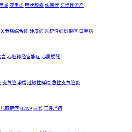
甲减
亚甲炎
甲状腺瘤
侏儒症
习惯性流产
关节痛综合征
硬皮病
系统性红斑狼疮
白塞病
栓塞
心脏神经官能症
心肌梗死
炎
支气管哮喘
过敏性哮喘
急性支气管炎
儿麻痹症
H7N9
白喉
气性坏疽