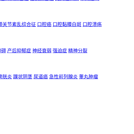
颌关节紊乱综合征
口腔癌
口腔黏膜白斑
口腔溃疡
障碍
产后抑郁症
神经衰弱
强迫症
精神分裂
膀胱炎
蹼状阴茎
尿道癌
急性前列腺炎
睾丸肿瘤