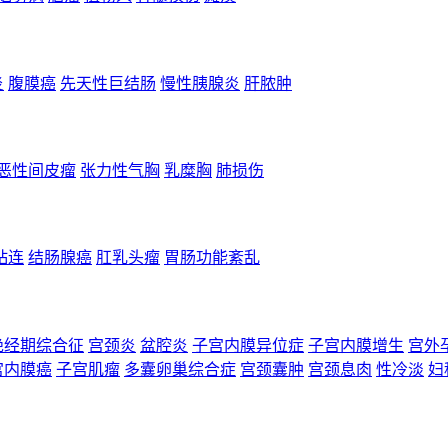
炎
腹膜癌
先天性巨结肠
慢性胰腺炎
肝脓肿
恶性间皮瘤
张力性气胸
乳糜胸
肺损伤
粘连
结肠腺癌
肛乳头瘤
胃肠功能紊乱
绝经期综合征
宫颈炎
盆腔炎
子宫内膜异位症
子宫内膜增生
宫外
宫内膜癌
子宫肌瘤
多囊卵巢综合症
宫颈囊肿
宫颈息肉
性冷淡
妇