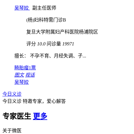
吴琴姣
副主任医师
(杨)妇科特需门诊B
复旦大学附属妇产科医院杨浦院区
评分
10.0
问诊量
19971
擅长： 不孕不育、月经失调、子...
畸胎瘤
1票
图文
视话
吴琴姣
今日义诊
今日义诊
特邀专家，爱心解答
专家医生
更多
关于微医