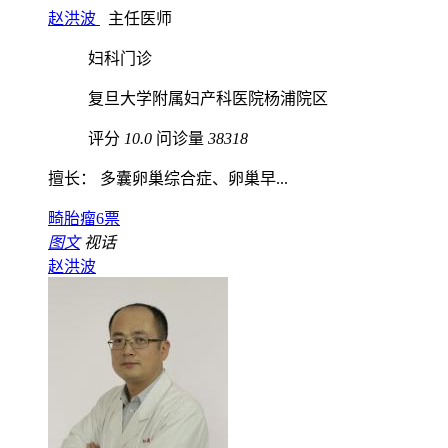
赵洪波
主任医师
妇科门诊
复旦大学附属妇产科医院杨浦院区
评分
10.0
问诊量
38318
擅长： 多囊卵巢综合症、卵巢早...
畸胎瘤
6票
图文
视话
赵洪波