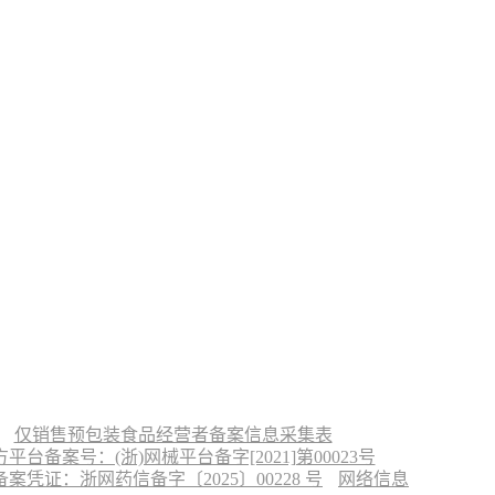
仅销售预包装食品经营者备案信息采集表
台备案号：(浙)网械平台备字[2021]第00023号
凭证：浙网药信备字〔2025〕00228 号
网络信息