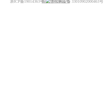
浙ICP备19014363号
服务信用承诺书
浙公网安备 33010902000463号