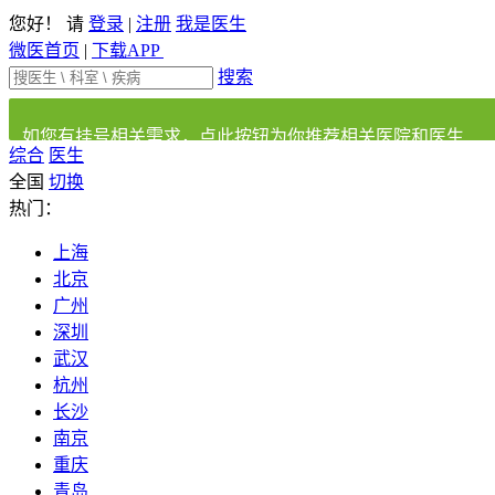
您好！ 请
登录
|
注册
我是医生
微医首页
|
下载APP
搜索
如您有挂号相关需求，点此按钮为你推荐相关医院和医生
综合
医生
全国
切换
热门：
上海
北京
广州
深圳
武汉
杭州
长沙
南京
重庆
青岛