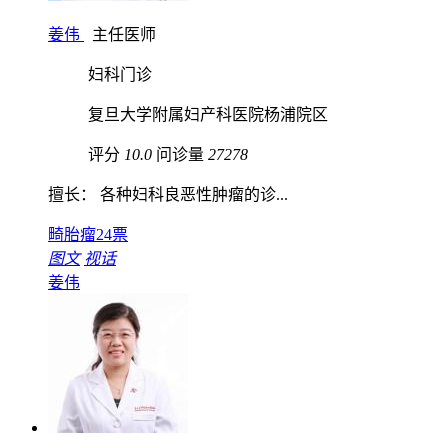
姜伟
主任医师
妇科门诊
复旦大学附属妇产科医院杨浦院区
评分
10.0
问诊量
27278
擅长： 各种妇科良恶性肿瘤的诊...
畸胎瘤
24票
图文
视话
姜伟