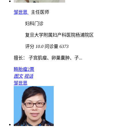
邹世恩
主任医师
妇科门诊
复旦大学附属妇产科医院杨浦院区
评分
10.0
问诊量
6373
擅长： 子宫肌瘤、卵巢囊肿、子...
畸胎瘤
2票
图文
视话
邹世恩