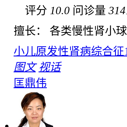
评分
10.0
问诊量
314
擅长： 各类慢性肾小球肾
小儿原发性肾病综合征
图文
视话
匡鼎伟