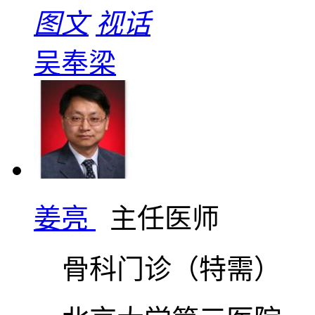
图文
视话
吴奉梁
姜亮
主任医师
骨科门诊（特需）