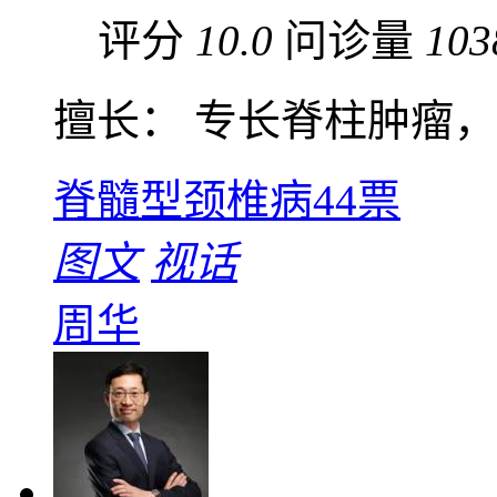
评分
10.0
问诊量
103
擅长： 专长脊柱肿瘤，开
脊髓型颈椎病
44票
图文
视话
周华