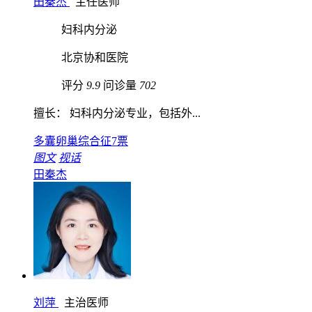
田秦杰
主任医师
妇科内分泌
北京协和医院
评分
9.9
问诊量
702
擅长： 妇科内分泌专业，包括外...
多囊卵巢综合征
7票
图文
视话
田秦杰
刘萍
主治医师