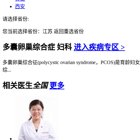
西安
请选择省份:
您当前选择省份：
江苏
返回重选省份
多囊卵巢综合症
妇科
进入疾病专区 >
多囊卵巢综合征(polycystic ovarian syndrome，PCOS
综...
相关医生
全国
更多