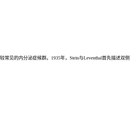
)是育龄妇女较常见的内分泌症候群。1935年，Stein与Leventhal首先