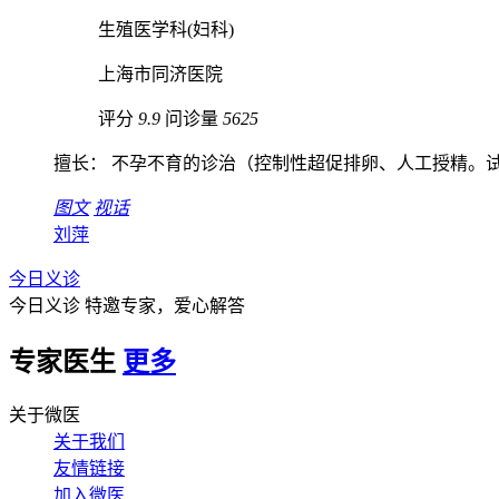
生殖医学科(妇科)
上海市同济医院
评分
9.9
问诊量
5625
擅长： 不孕不育的诊治（控制性超促排卵、人工授精。试管
图文
视话
刘萍
今日义诊
今日义诊
特邀专家，爱心解答
专家医生
更多
关于微医
关于我们
友情链接
加入微医