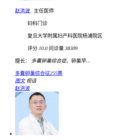
赵洪波
主任医师
妇科门诊
复旦大学附属妇产科医院杨浦院区
评分
10.0
问诊量
38309
擅长：
多囊卵巢综合症
、卵巢早...
多囊卵巢综合征
255票
图文
视话
赵洪波