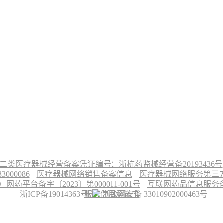
二类医疗器械经营备案凭证编号：浙杭药监械经营备20193436号
00086
医疗器械网络销售备案信息
医疗器械网络服务第三方平
台备字〔2023〕第000011-001号
互联网药品信息服务备案
浙ICP备19014363号
服务信用承诺书
浙公网安备 33010902000463号