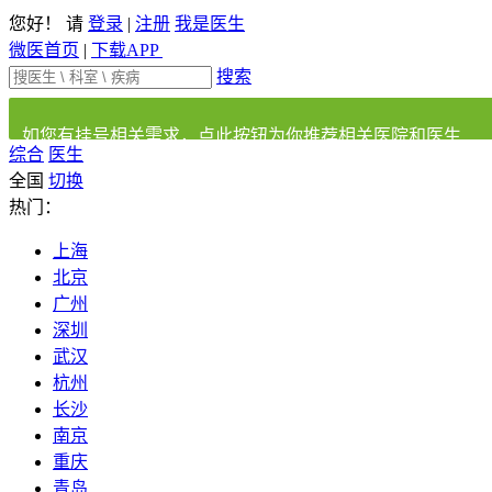
您好！ 请
登录
|
注册
我是医生
微医首页
|
下载APP
搜索
如您有挂号相关需求，点此按钮为你推荐相关医院和医生
综合
医生
全国
切换
热门：
上海
北京
广州
深圳
武汉
杭州
长沙
南京
重庆
青岛