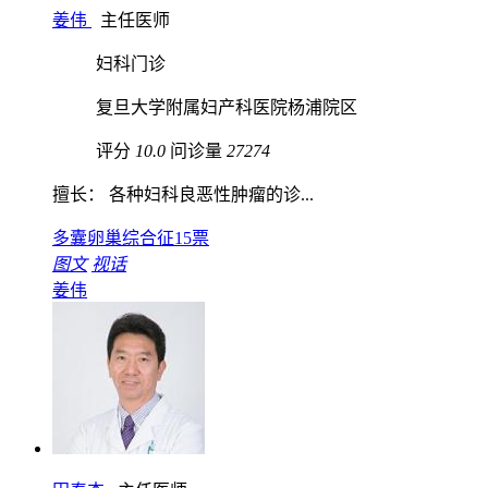
姜伟
主任医师
妇科门诊
复旦大学附属妇产科医院杨浦院区
评分
10.0
问诊量
27274
擅长： 各种妇科良恶性肿瘤的诊...
多囊卵巢综合征
15票
图文
视话
姜伟