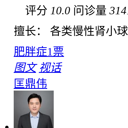
评分
10.0
问诊量
314
擅长： 各类慢性肾小球肾
肥胖症
1票
图文
视话
匡鼎伟