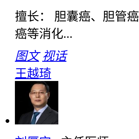
擅长： 胆囊癌、胆管
癌等消化...
图文
视话
王越琦