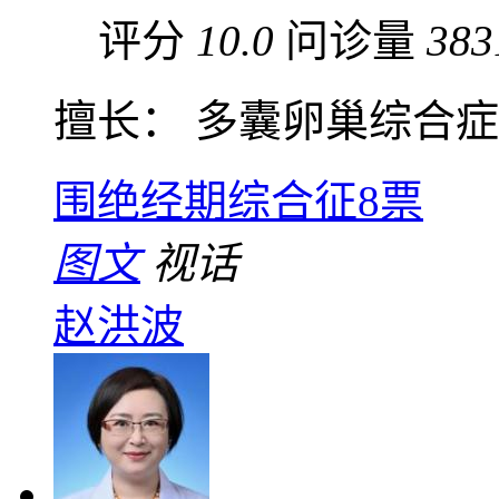
评分
10.0
问诊量
383
擅长： 多囊卵巢综合症、
围绝经期综合征
8票
图文
视话
赵洪波