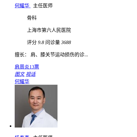
何耀华
主任医师
骨科
上海市第六人民医院
评分
9.8
问诊量
3688
擅长： 肩、膝关节运动损伤的诊...
肩周炎
13票
图文
视话
何耀华