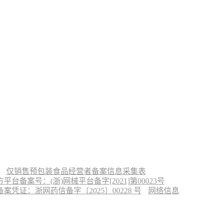
仅销售预包装食品经营者备案信息采集表
台备案号：(浙)网械平台备字[2021]第00023号
凭证：浙网药信备字〔2025〕00228 号
网络信息