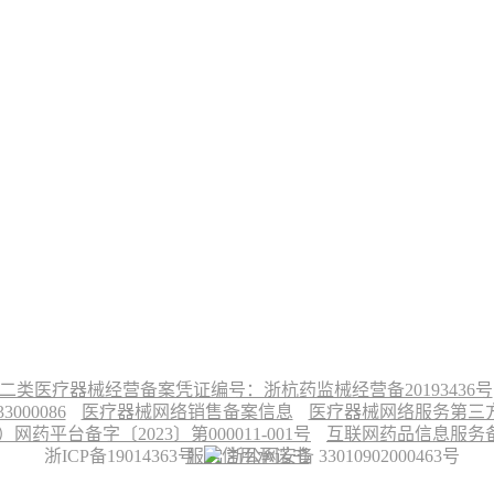
二类医疗器械经营备案凭证编号：浙杭药监械经营备20193436号
00086
医疗器械网络销售备案信息
医疗器械网络服务第三方平
台备字〔2023〕第000011-001号
互联网药品信息服务备案
浙ICP备19014363号
服务信用承诺书
浙公网安备 33010902000463号