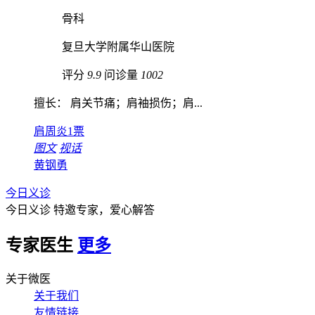
骨科
复旦大学附属华山医院
评分
9.9
问诊量
1002
擅长： 肩关节痛；肩袖损伤；肩...
肩周炎
1票
图文
视话
黄钢勇
今日义诊
今日义诊
特邀专家，爱心解答
专家医生
更多
关于微医
关于我们
友情链接