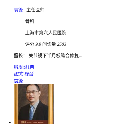
袁锋
主任医师
骨科
上海市第六人民医院
评分
9.9
问诊量
2503
擅长： 关节镜下半月板缝合修复...
肩周炎
1票
图文
视话
袁锋