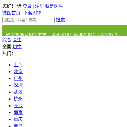
您好！ 请
登录
|
注册
我是医生
微医首页
|
下载APP
搜索
如您有挂号相关需求，点此按钮为你推荐相关医院和医生
综合
医生
全国
切换
热门：
上海
北京
广州
深圳
武汉
杭州
长沙
南京
重庆
青岛