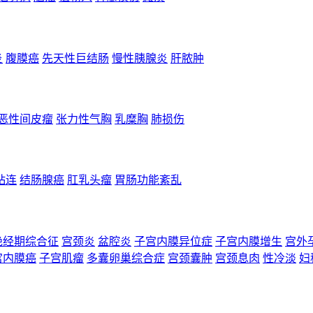
炎
腹膜癌
先天性巨结肠
慢性胰腺炎
肝脓肿
恶性间皮瘤
张力性气胸
乳糜胸
肺损伤
粘连
结肠腺癌
肛乳头瘤
胃肠功能紊乱
绝经期综合征
宫颈炎
盆腔炎
子宫内膜异位症
子宫内膜增生
宫外
宫内膜癌
子宫肌瘤
多囊卵巢综合症
宫颈囊肿
宫颈息肉
性冷淡
妇