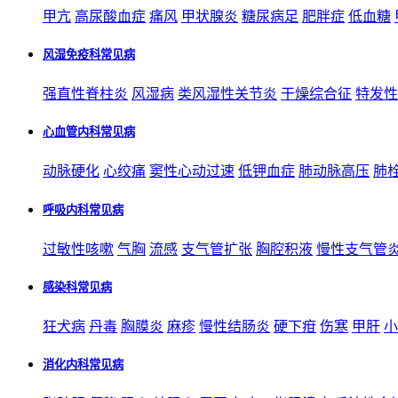
甲亢
高尿酸血症
痛风
甲状腺炎
糖尿病足
肥胖症
低血糖
风湿免疫科常见病
强直性脊柱炎
风湿病
类风湿性关节炎
干燥综合征
特发性
心血管内科常见病
动脉硬化
心绞痛
窦性心动过速
低钾血症
肺动脉高压
肺
呼吸内科常见病
过敏性咳嗽
气胸
流感
支气管扩张
胸腔积液
慢性支气管
感染科常见病
狂犬病
丹毒
胸膜炎
麻疹
慢性结肠炎
硬下疳
伤寒
甲肝
小
消化内科常见病