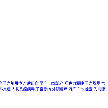
孕
子宫腺肌症
产后出血
早产
自然流产
巧克力囊肿
子宫脱垂
宫
科炎症
人乳头瘤病毒
子宫息肉
外阴瘙痒
流产
羊水栓塞
先兆流