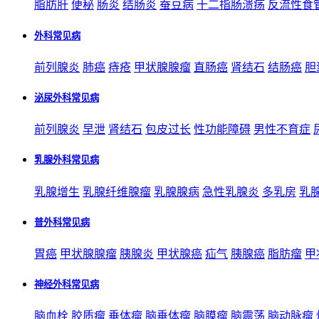
脂肪肝
便秘
肠炎
结肠炎
蚕豆病
十二指肠溃疡
反流性食
外科常见病
前列腺炎
肺癌
痔疮
甲状腺腺瘤
直肠癌
肾结石
结肠癌
胆
泌尿外科常见病
前列腺炎
早泄
肾结石
包皮过长
性功能障碍
男性不育症
乳腺外科常见病
乳腺增生
乳腺纤维腺瘤
乳腺腺病
急性乳腺炎
多乳房
乳
普外科常见病
胃癌
甲状腺腺瘤
胰腺炎
甲状腺癌
疝气
胰腺癌
脂肪瘤
甲
神经外科常见病
脑血栓
胶质瘤
垂体瘤
脑垂体瘤
脑膜瘤
脑震荡
脑动脉瘤