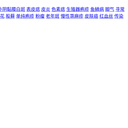
外阴黏膜白斑
表皮痣
皮炎
色素痣
生殖器疱疹
鱼鳞病
脚气
寻常
花
股藓
单纯疱疹
粉瘤
老年斑
慢性荨麻疹
皮肤癌
红血丝
传染