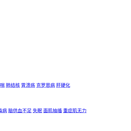
喘
肺结核
胃溃疡
克罗恩病
肝硬化
森病
脑供血不足
失眠
面肌抽搐
重症肌无力