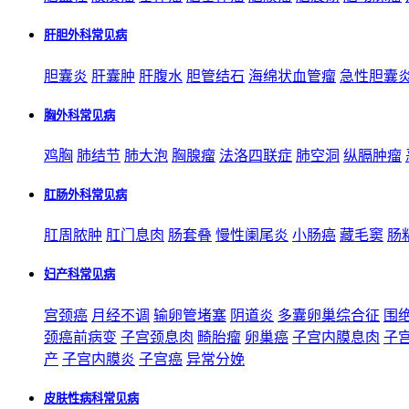
肝胆外科常见病
胆囊炎
肝囊肿
肝腹水
胆管结石
海绵状血管瘤
急性胆囊
胸外科常见病
鸡胸
肺结节
肺大泡
胸腺瘤
法洛四联症
肺空洞
纵膈肿瘤
肛肠外科常见病
肛周脓肿
肛门息肉
肠套叠
慢性阑尾炎
小肠癌
藏毛窦
肠
妇产科常见病
宫颈癌
月经不调
输卵管堵塞
阴道炎
多囊卵巢综合征
围
颈癌前病变
子宫颈息肉
畸胎瘤
卵巢癌
子宫内膜息肉
子
产
子宫内膜炎
子宫癌
异常分娩
皮肤性病科常见病