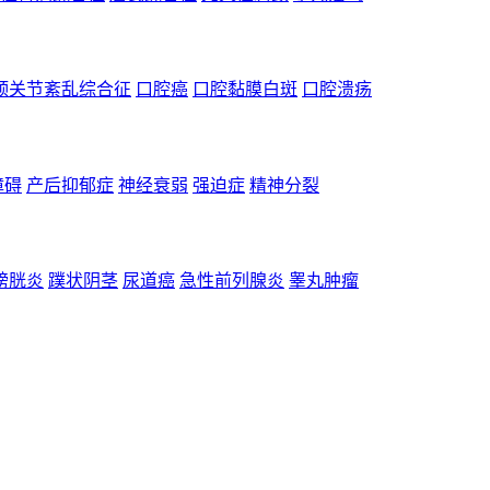
颌关节紊乱综合征
口腔癌
口腔黏膜白斑
口腔溃疡
障碍
产后抑郁症
神经衰弱
强迫症
精神分裂
膀胱炎
蹼状阴茎
尿道癌
急性前列腺炎
睾丸肿瘤