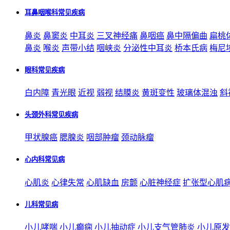
耳鼻咽喉科常见疾病
鼻炎
鼻窦炎
中耳炎
三叉神经痛
鼻咽癌
鼻中隔偏曲
扁桃
鼻炎
喉炎
声带小结
咽峡炎
分泌性中耳炎
桥本氏病
梅尼
眼科常见疾病
白内障
青光眼
近视
弱视
结膜炎
黄斑变性
玻璃体混浊
斜
头颈外科常见疾病
甲状腺癌
腮腺炎
咽部肿瘤
颈动脉瘤
心内科常见病
心肌炎
心律失常
心肌缺血
房颤
心脏神经症
扩张型心肌
儿科常见病
小儿哮喘
小儿癫痫
小儿抽动症
小儿支气管肺炎
小儿原发