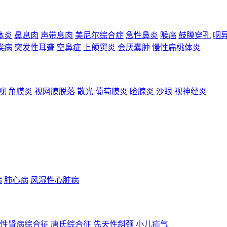
体炎
鼻息肉
声带息肉
美尼尔综合症
急性鼻炎
喉癌
鼓膜穿孔
咽
埃病
突发性耳聋
空鼻症
上颌窦炎
会厌囊肿
慢性扁桃体炎
视
角膜炎
视网膜脱落
散光
葡萄膜炎
睑腺炎
沙眼
视神经炎
病
肺心病
风湿性心脏病
性肾病综合征
唐氏综合征
先天性斜颈
小儿疝气