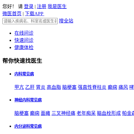
您好！ 请
登录
|
注册
我是医生
微医首页
|
下载APP
搜全站
在线问诊
快速问诊
健康体检
帮你快速找医生
内科常见病
甲亢
乙肝
胃炎
高血脂
脑梗塞
强直性脊柱炎
癫痫
痛风
哮
神经内科常见病
脑梗塞
癫痫
面瘫
三叉神经痛
老年痴呆
脑血栓形成
帕金
内分泌科常见病