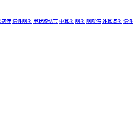
异感症
慢性咽炎
甲状腺结节
中耳炎
咽炎
咽喉癌
外耳道炎
慢性