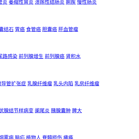
管炎
萎缩性胃炎
溃疡性结肠炎
痢疾
慢性肠炎
囊结石
胃癌
食管癌
胆囊癌
肝血管瘤
尿路感染
前列腺增生
前列腺癌
肾积水
腺导管扩张症
乳腺纤维瘤
乳头内陷
乳房纤维瘤
状腺结节样病变
阑尾炎
胰腺囊肿
脾大
烟雾病
脑疝
植物人
脊髓损伤
瘫痪