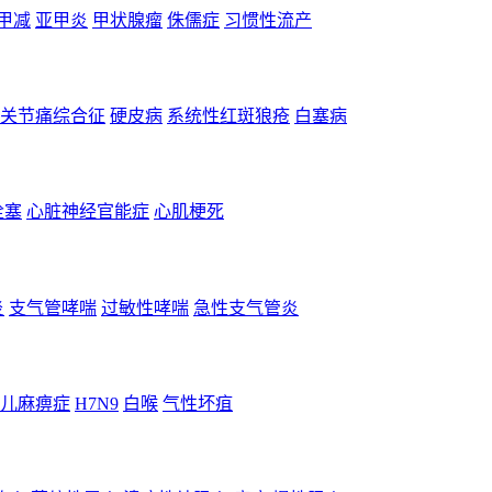
甲减
亚甲炎
甲状腺瘤
侏儒症
习惯性流产
关节痛综合征
硬皮病
系统性红斑狼疮
白塞病
栓塞
心脏神经官能症
心肌梗死
炎
支气管哮喘
过敏性哮喘
急性支气管炎
儿麻痹症
H7N9
白喉
气性坏疽