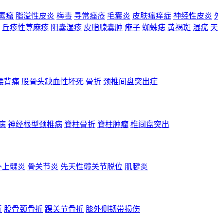
素瘤
脂溢性皮炎
梅毒
寻常痤疮
毛囊炎
皮肤瘙痒症
神经性皮炎
丘疹性荨麻疹
阴囊湿疹
皮脂腺囊肿
痱子
蜘蛛痣
黄褐斑
湿疣
天
腰背痛
股骨头缺血性坏死
骨折
颈椎间盘突出症
病
神经根型颈椎病
脊柱骨折
脊柱肿瘤
椎间盘突出
外上髁炎
骨关节炎
先天性髋关节脱位
肌腱炎
折
股骨颈骨折
踝关节骨折
膝外侧韧带损伤