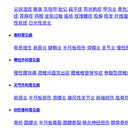
尖锐湿疣
腋臭
灰指甲
胎记
扁平疣
带状疱疹
甲沟炎
黑色
疣
荨麻疹
鸡眼
皮肤过敏
痤疮
玫瑰糠疹
股癣
脱发
纤维瘤
性软疣
日光性皮炎
骨科常见病
骨质增生
肩周炎
腱鞘炎
半月板损伤
滑膜炎
关节炎
慢性
脊柱外科常见病
慢性腰背痛
颈椎间盘突出症
腰椎椎管狭窄症
脊髓型颈椎
关节外科常见病
肩周炎
半月板损伤
滑膜炎
痛风性关节炎
肩袖损伤
肱骨
创伤骨科常见病
骨折
跟腱炎
半月板撕裂
跟腱断裂
腓总神经损伤
髌骨骨