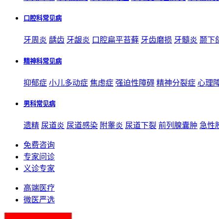
口腔科常见病
牙周炎
龋齿
牙龈炎
口腔扁平苔藓
牙齿磨损
牙髓炎
颞下
精神科常见病
抑郁症
小儿多动症
焦虑症
强迫性障碍
精神分裂症
心理
男科常见病
遗精
尿道炎
尿道感染
附睾炎
尿道下裂
前列腺囊肿
急性
免费咨询
专家问诊
义诊专家
高端医疗
微医严选