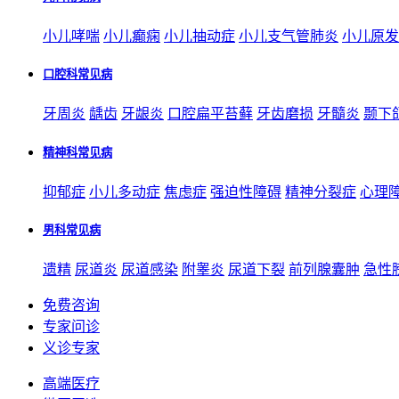
小儿哮喘
小儿癫痫
小儿抽动症
小儿支气管肺炎
小儿原发
口腔科常见病
牙周炎
龋齿
牙龈炎
口腔扁平苔藓
牙齿磨损
牙髓炎
颞下
精神科常见病
抑郁症
小儿多动症
焦虑症
强迫性障碍
精神分裂症
心理
男科常见病
遗精
尿道炎
尿道感染
附睾炎
尿道下裂
前列腺囊肿
急性
免费咨询
专家问诊
义诊专家
高端医疗