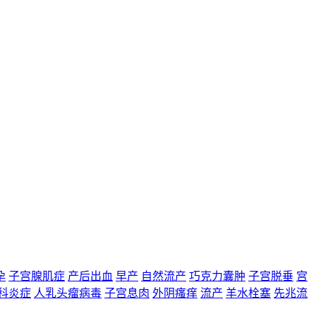
孕
子宫腺肌症
产后出血
早产
自然流产
巧克力囊肿
子宫脱垂
宫
科炎症
人乳头瘤病毒
子宫息肉
外阴瘙痒
流产
羊水栓塞
先兆流