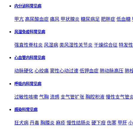
内分泌科常见病
甲亢
高尿酸血症
痛风
甲状腺炎
糖尿病足
肥胖症
低血糖
风湿免疫科常见病
强直性脊柱炎
风湿病
类风湿性关节炎
干燥综合征
特发性
心血管内科常见病
动脉硬化
心绞痛
窦性心动过速
低钾血症
肺动脉高压
肺
呼吸内科常见病
过敏性咳嗽
气胸
流感
支气管扩张
胸腔积液
慢性支气管
感染科常见病
狂犬病
丹毒
胸膜炎
麻疹
慢性结肠炎
硬下疳
伤寒
甲肝
小