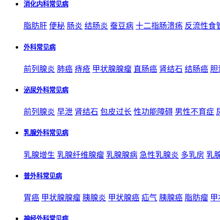
消化内科常见病
脂肪肝
便秘
肠炎
结肠炎
蚕豆病
十二指肠溃疡
反流性食
外科常见病
前列腺炎
肺癌
痔疮
甲状腺腺瘤
直肠癌
肾结石
结肠癌
胆
泌尿外科常见病
前列腺炎
早泄
肾结石
包皮过长
性功能障碍
男性不育症
乳腺外科常见病
乳腺增生
乳腺纤维腺瘤
乳腺腺病
急性乳腺炎
多乳房
乳
普外科常见病
胃癌
甲状腺腺瘤
胰腺炎
甲状腺癌
疝气
胰腺癌
脂肪瘤
甲
神经外科常见病