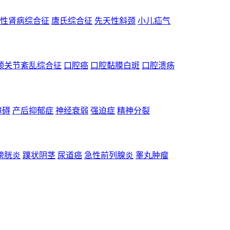
性肾病综合征
唐氏综合征
先天性斜颈
小儿疝气
颌关节紊乱综合征
口腔癌
口腔黏膜白斑
口腔溃疡
障碍
产后抑郁症
神经衰弱
强迫症
精神分裂
膀胱炎
蹼状阴茎
尿道癌
急性前列腺炎
睾丸肿瘤