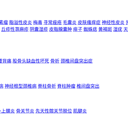
素瘤
脂溢性皮炎
梅毒
寻常痤疮
毛囊炎
皮肤瘙痒症
神经性皮炎
丘疹性荨麻疹
阴囊湿疹
皮脂腺囊肿
痱子
蜘蛛痣
黄褐斑
湿疣
天
腰背痛
股骨头缺血性坏死
骨折
颈椎间盘突出症
病
神经根型颈椎病
脊柱骨折
脊柱肿瘤
椎间盘突出
外上髁炎
骨关节炎
先天性髋关节脱位
肌腱炎