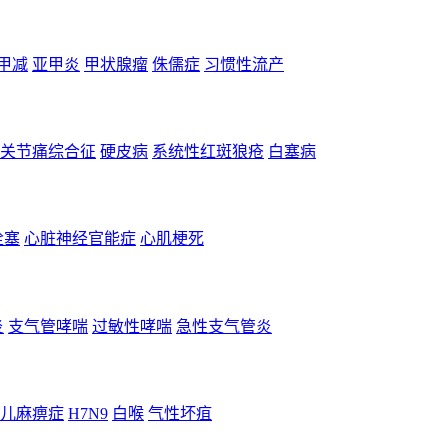
甲减
亚甲炎
甲状腺瘤
侏儒症
习惯性流产
关节痛综合征
硬皮病
系统性红斑狼疮
白塞病
栓塞
心脏神经官能症
心肌梗死
炎
支气管哮喘
过敏性哮喘
急性支气管炎
儿麻痹症
H7N9
白喉
气性坏疽