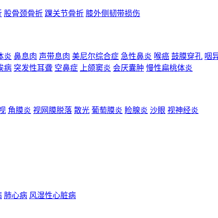
折
股骨颈骨折
踝关节骨折
膝外侧韧带损伤
体炎
鼻息肉
声带息肉
美尼尔综合症
急性鼻炎
喉癌
鼓膜穿孔
咽
埃病
突发性耳聋
空鼻症
上颌窦炎
会厌囊肿
慢性扁桃体炎
视
角膜炎
视网膜脱落
散光
葡萄膜炎
睑腺炎
沙眼
视神经炎
病
肺心病
风湿性心脏病