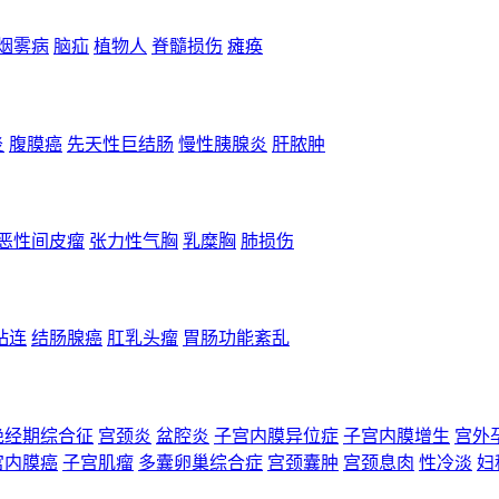
烟雾病
脑疝
植物人
脊髓损伤
瘫痪
炎
腹膜癌
先天性巨结肠
慢性胰腺炎
肝脓肿
恶性间皮瘤
张力性气胸
乳糜胸
肺损伤
粘连
结肠腺癌
肛乳头瘤
胃肠功能紊乱
绝经期综合征
宫颈炎
盆腔炎
子宫内膜异位症
子宫内膜增生
宫外
宫内膜癌
子宫肌瘤
多囊卵巢综合症
宫颈囊肿
宫颈息肉
性冷淡
妇