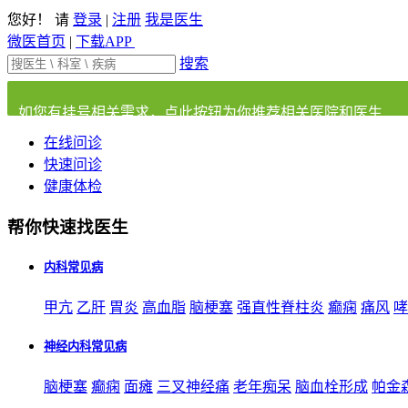
您好！ 请
登录
|
注册
我是医生
微医首页
|
下载APP
搜索
如您有挂号相关需求，点此按钮为你推荐相关医院和医生
在线问诊
快速问诊
健康体检
帮你快速找医生
内科常见病
甲亢
乙肝
胃炎
高血脂
脑梗塞
强直性脊柱炎
癫痫
痛风
哮
神经内科常见病
脑梗塞
癫痫
面瘫
三叉神经痛
老年痴呆
脑血栓形成
帕金