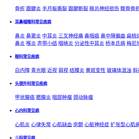
骨折
跟腱炎
半月板撕裂
跟腱断裂
腓总神经损伤
髌骨骨
耳鼻咽喉科常见疾病
鼻炎
鼻窦炎
中耳炎
三叉神经痛
鼻咽癌
鼻中隔偏曲
扁桃
鼻炎
喉炎
声带小结
咽峡炎
分泌性中耳炎
桥本氏病
梅尼
眼科常见疾病
白内障
青光眼
近视
弱视
结膜炎
黄斑变性
玻璃体混浊
斜
头颈外科常见疾病
甲状腺癌
腮腺炎
咽部肿瘤
颈动脉瘤
心内科常见病
心肌炎
心律失常
心肌缺血
房颤
心脏神经症
扩张型心肌
儿科常见病