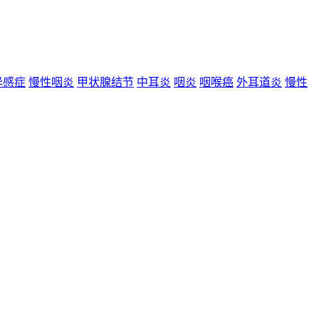
异感症
慢性咽炎
甲状腺结节
中耳炎
咽炎
咽喉癌
外耳道炎
慢性