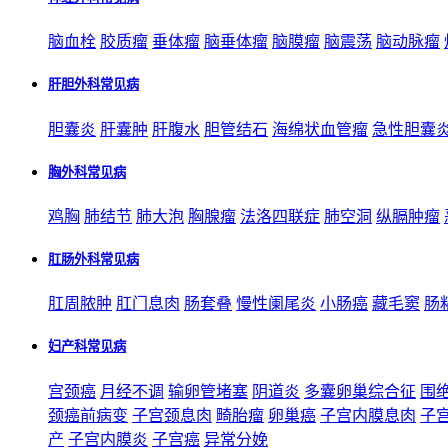
脑血栓
胶质瘤
垂体瘤
脑垂体瘤
脑膜瘤
脑震荡
脑动脉瘤
肝胆外科常见病
胆囊炎
肝囊肿
肝腹水
胆管结石
海绵状血管瘤
急性胆囊
胸外科常见病
鸡胸
肺结节
肺大泡
胸腺瘤
法洛四联症
肺空洞
纵膈肿瘤
肛肠外科常见病
肛周脓肿
肛门息肉
肠套叠
慢性阑尾炎
小肠癌
藏毛窦
肠
妇产科常见病
宫颈癌
月经不调
输卵管堵塞
阴道炎
多囊卵巢综合征
围
颈癌前病变
子宫颈息肉
畸胎瘤
卵巢癌
子宫内膜息肉
子
产
子宫内膜炎
子宫癌
异常分娩