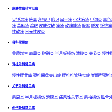
皮肤性病科常见病
尖锐湿疣
腋臭
灰指甲
胎记
扁平疣
带状疱疹
甲沟炎
黑色
疣
荨麻疹
鸡眼
皮肤过敏
痤疮
玫瑰糠疹
股癣
脱发
纤维瘤
性软疣
日光性皮炎
骨科常见病
骨质增生
肩周炎
腱鞘炎
半月板损伤
滑膜炎
关节炎
慢性
脊柱外科常见病
慢性腰背痛
颈椎间盘突出症
腰椎椎管狭窄症
脊髓型颈椎
关节外科常见病
肩周炎
半月板损伤
滑膜炎
痛风性关节炎
肩袖损伤
肱骨
创伤骨科常见病