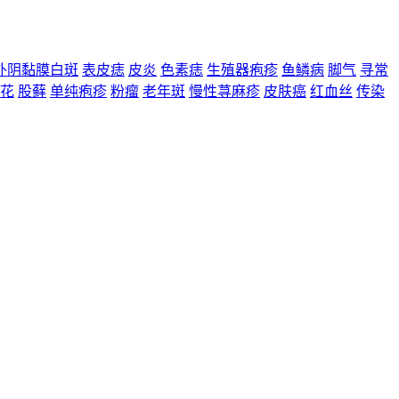
外阴黏膜白斑
表皮痣
皮炎
色素痣
生殖器疱疹
鱼鳞病
脚气
寻常
花
股藓
单纯疱疹
粉瘤
老年斑
慢性荨麻疹
皮肤癌
红血丝
传染