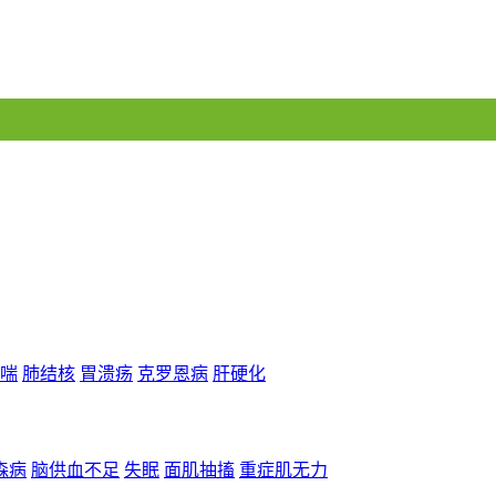
喘
肺结核
胃溃疡
克罗恩病
肝硬化
森病
脑供血不足
失眠
面肌抽搐
重症肌无力