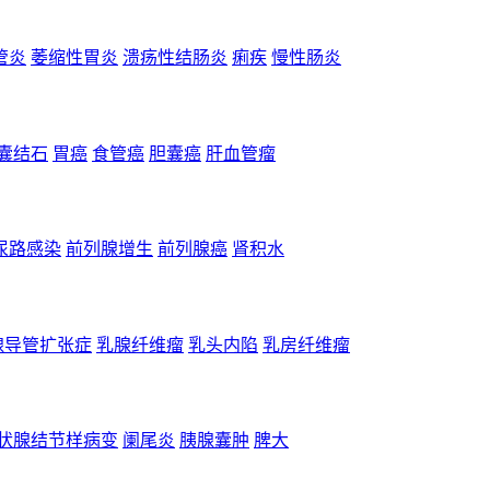
管炎
萎缩性胃炎
溃疡性结肠炎
痢疾
慢性肠炎
囊结石
胃癌
食管癌
胆囊癌
肝血管瘤
尿路感染
前列腺增生
前列腺癌
肾积水
腺导管扩张症
乳腺纤维瘤
乳头内陷
乳房纤维瘤
状腺结节样病变
阑尾炎
胰腺囊肿
脾大