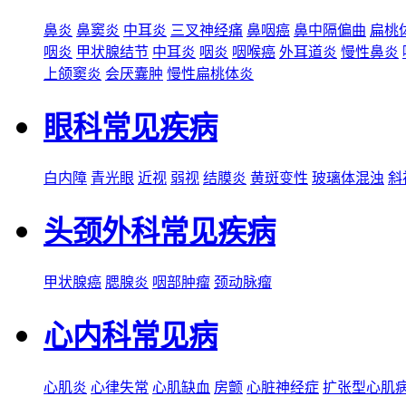
鼻炎
鼻窦炎
中耳炎
三叉神经痛
鼻咽癌
鼻中隔偏曲
扁桃
咽炎
甲状腺结节
中耳炎
咽炎
咽喉癌
外耳道炎
慢性鼻炎
上颌窦炎
会厌囊肿
慢性扁桃体炎
眼科常见疾病
白内障
青光眼
近视
弱视
结膜炎
黄斑变性
玻璃体混浊
斜
头颈外科常见疾病
甲状腺癌
腮腺炎
咽部肿瘤
颈动脉瘤
心内科常见病
心肌炎
心律失常
心肌缺血
房颤
心脏神经症
扩张型心肌