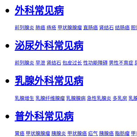
外科常见病
前列腺炎
肺癌
痔疮
甲状腺腺瘤
直肠癌
肾结石
结肠癌
胆
泌尿外科常见病
前列腺炎
早泄
肾结石
包皮过长
性功能障碍
男性不育症
乳腺外科常见病
乳腺增生
乳腺纤维腺瘤
乳腺腺病
急性乳腺炎
多乳房
乳
普外科常见病
胃癌
甲状腺腺瘤
胰腺炎
甲状腺癌
疝气
胰腺癌
脂肪瘤
甲