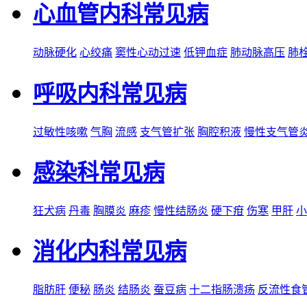
心血管内科常见病
动脉硬化
心绞痛
窦性心动过速
低钾血症
肺动脉高压
肺
呼吸内科常见病
过敏性咳嗽
气胸
流感
支气管扩张
胸腔积液
慢性支气管
感染科常见病
狂犬病
丹毒
胸膜炎
麻疹
慢性结肠炎
硬下疳
伤寒
甲肝
小
消化内科常见病
脂肪肝
便秘
肠炎
结肠炎
蚕豆病
十二指肠溃疡
反流性食