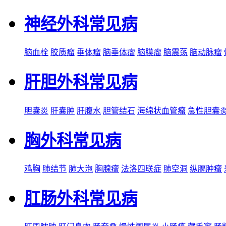
神经外科常见病
脑血栓
胶质瘤
垂体瘤
脑垂体瘤
脑膜瘤
脑震荡
脑动脉瘤
肝胆外科常见病
胆囊炎
肝囊肿
肝腹水
胆管结石
海绵状血管瘤
急性胆囊
胸外科常见病
鸡胸
肺结节
肺大泡
胸腺瘤
法洛四联症
肺空洞
纵膈肿瘤
肛肠外科常见病