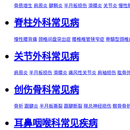
骨质增生
肩周炎
腱鞘炎
半月板损伤
滑膜炎
关节炎
慢性
脊柱外科常见病
慢性腰背痛
颈椎间盘突出症
腰椎椎管狭窄症
脊髓型颈椎
关节外科常见病
肩周炎
半月板损伤
滑膜炎
痛风性关节炎
肩袖损伤
肱骨
创伤骨科常见病
骨折
跟腱炎
半月板撕裂
跟腱断裂
腓总神经损伤
髌骨骨
耳鼻咽喉科常见疾病