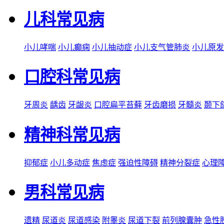
儿科常见病
小儿哮喘
小儿癫痫
小儿抽动症
小儿支气管肺炎
小儿原发
口腔科常见病
牙周炎
龋齿
牙龈炎
口腔扁平苔藓
牙齿磨损
牙髓炎
颞下
精神科常见病
抑郁症
小儿多动症
焦虑症
强迫性障碍
精神分裂症
心理
男科常见病
遗精
尿道炎
尿道感染
附睾炎
尿道下裂
前列腺囊肿
急性