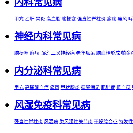
内科常见病
甲亢
乙肝
胃炎
高血脂
脑梗塞
强直性脊柱炎
癫痫
痛风
哮
神经内科常见病
脑梗塞
癫痫
面瘫
三叉神经痛
老年痴呆
脑血栓形成
帕金
内分泌科常见病
甲亢
高尿酸血症
痛风
甲状腺炎
糖尿病足
肥胖症
低血糖
风湿免疫科常见病
强直性脊柱炎
风湿病
类风湿性关节炎
干燥综合征
特发性