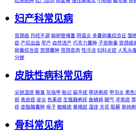
肛周脓肿
肛门息肉
肠套叠
慢性阑尾炎
小肠癌
藏毛窦
肠
妇产科常见病
宫颈癌
月经不调
输卵管堵塞
阴道炎
多囊卵巢综合征
围
症
产后出血
早产
自然流产
巧克力囊肿
子宫脱垂
宫颈癌
卵巢综合症
宫颈囊肿
宫颈息肉
性冷淡
妇科炎症
人乳头
分娩
皮肤性病科常见病
尖锐湿疣
腋臭
灰指甲
胎记
扁平疣
带状疱疹
甲沟炎
黑色
斑
表皮痣
皮炎
色素痣
生殖器疱疹
鱼鳞病
脚气
寻常疣
荨
疹
皮脂腺囊肿
痱子
蜘蛛痣
黄褐斑
湿疣
天花
股藓
单纯疱
骨科常见病