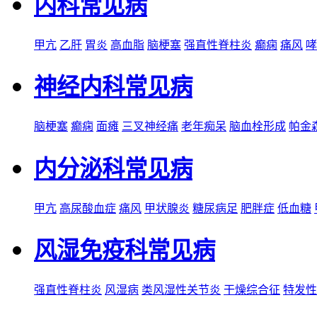
内科常见病
甲亢
乙肝
胃炎
高血脂
脑梗塞
强直性脊柱炎
癫痫
痛风
哮
神经内科常见病
脑梗塞
癫痫
面瘫
三叉神经痛
老年痴呆
脑血栓形成
帕金
内分泌科常见病
甲亢
高尿酸血症
痛风
甲状腺炎
糖尿病足
肥胖症
低血糖
风湿免疫科常见病
强直性脊柱炎
风湿病
类风湿性关节炎
干燥综合征
特发性