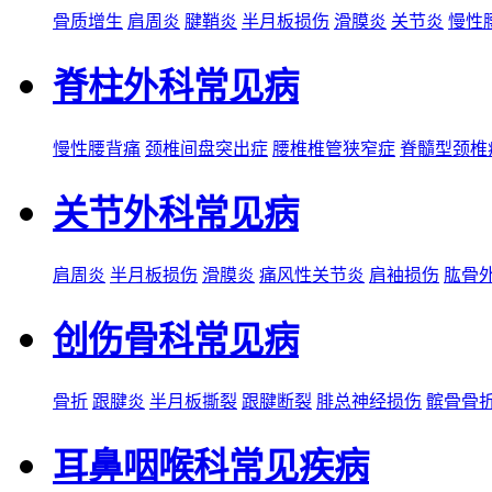
骨质增生
肩周炎
腱鞘炎
半月板损伤
滑膜炎
关节炎
慢性
脊柱外科常见病
慢性腰背痛
颈椎间盘突出症
腰椎椎管狭窄症
脊髓型颈椎
关节外科常见病
肩周炎
半月板损伤
滑膜炎
痛风性关节炎
肩袖损伤
肱骨
创伤骨科常见病
骨折
跟腱炎
半月板撕裂
跟腱断裂
腓总神经损伤
髌骨骨
耳鼻咽喉科常见疾病