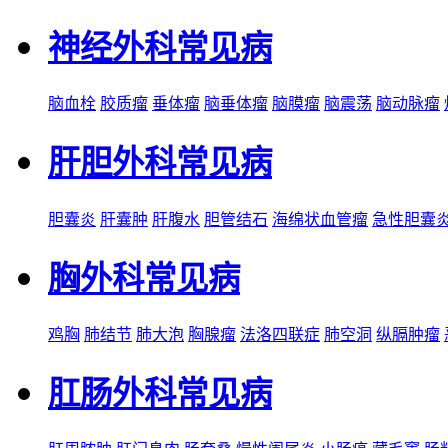
神经外科常见病
脑血栓
胶质瘤
垂体瘤
脑垂体瘤
脑膜瘤
脑震荡
脑动脉瘤
肝胆外科常见病
胆囊炎
肝囊肿
肝腹水
胆管结石
海绵状血管瘤
急性胆囊
胸外科常见病
鸡胸
肺结节
肺大泡
胸腺瘤
法洛四联症
肺空洞
纵膈肿瘤
肛肠外科常见病