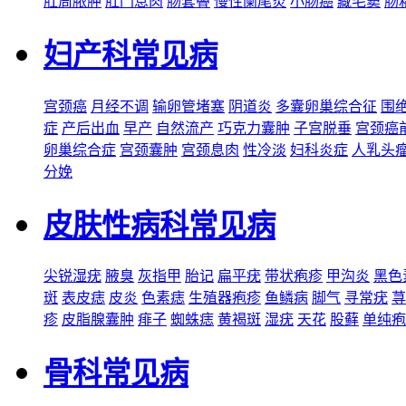
肛周脓肿
肛门息肉
肠套叠
慢性阑尾炎
小肠癌
藏毛窦
肠
妇产科常见病
宫颈癌
月经不调
输卵管堵塞
阴道炎
多囊卵巢综合征
围
症
产后出血
早产
自然流产
巧克力囊肿
子宫脱垂
宫颈癌
卵巢综合症
宫颈囊肿
宫颈息肉
性冷淡
妇科炎症
人乳头
分娩
皮肤性病科常见病
尖锐湿疣
腋臭
灰指甲
胎记
扁平疣
带状疱疹
甲沟炎
黑色
斑
表皮痣
皮炎
色素痣
生殖器疱疹
鱼鳞病
脚气
寻常疣
荨
疹
皮脂腺囊肿
痱子
蜘蛛痣
黄褐斑
湿疣
天花
股藓
单纯疱
骨科常见病