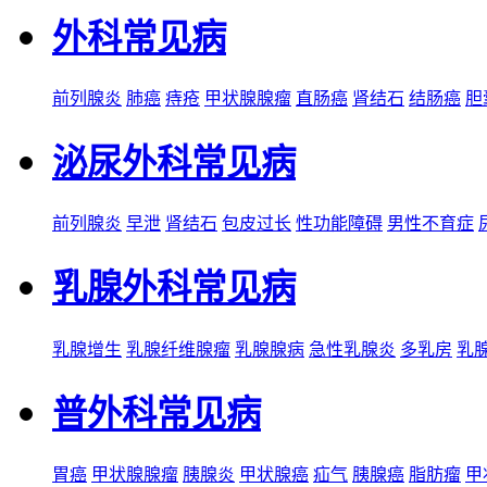
外科常见病
前列腺炎
肺癌
痔疮
甲状腺腺瘤
直肠癌
肾结石
结肠癌
胆
泌尿外科常见病
前列腺炎
早泄
肾结石
包皮过长
性功能障碍
男性不育症
乳腺外科常见病
乳腺增生
乳腺纤维腺瘤
乳腺腺病
急性乳腺炎
多乳房
乳
普外科常见病
胃癌
甲状腺腺瘤
胰腺炎
甲状腺癌
疝气
胰腺癌
脂肪瘤
甲