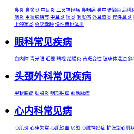
鼻炎
鼻窦炎
中耳炎
三叉神经痛
鼻咽癌
鼻中隔偏曲
扁桃
咽炎
甲状腺结节
中耳炎
咽炎
咽喉癌
外耳道炎
慢性鼻炎
上颌窦炎
会厌囊肿
慢性扁桃体炎
眼科常见疾病
白内障
青光眼
近视
弱视
结膜炎
黄斑变性
玻璃体混浊
斜
头颈外科常见疾病
甲状腺癌
腮腺炎
咽部肿瘤
颈动脉瘤
心内科常见病
心肌炎
心律失常
心肌缺血
房颤
心脏神经症
扩张型心肌