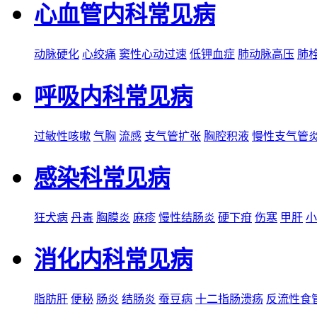
心血管内科常见病
动脉硬化
心绞痛
窦性心动过速
低钾血症
肺动脉高压
肺
呼吸内科常见病
过敏性咳嗽
气胸
流感
支气管扩张
胸腔积液
慢性支气管
感染科常见病
狂犬病
丹毒
胸膜炎
麻疹
慢性结肠炎
硬下疳
伤寒
甲肝
小
消化内科常见病
脂肪肝
便秘
肠炎
结肠炎
蚕豆病
十二指肠溃疡
反流性食