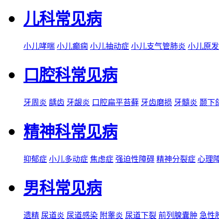
儿科常见病
小儿哮喘
小儿癫痫
小儿抽动症
小儿支气管肺炎
小儿原发
口腔科常见病
牙周炎
龋齿
牙龈炎
口腔扁平苔藓
牙齿磨损
牙髓炎
颞下
精神科常见病
抑郁症
小儿多动症
焦虑症
强迫性障碍
精神分裂症
心理
男科常见病
遗精
尿道炎
尿道感染
附睾炎
尿道下裂
前列腺囊肿
急性