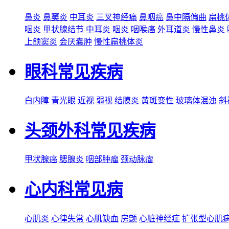
鼻炎
鼻窦炎
中耳炎
三叉神经痛
鼻咽癌
鼻中隔偏曲
扁桃
咽炎
甲状腺结节
中耳炎
咽炎
咽喉癌
外耳道炎
慢性鼻炎
上颌窦炎
会厌囊肿
慢性扁桃体炎
眼科常见疾病
白内障
青光眼
近视
弱视
结膜炎
黄斑变性
玻璃体混浊
斜
头颈外科常见疾病
甲状腺癌
腮腺炎
咽部肿瘤
颈动脉瘤
心内科常见病
心肌炎
心律失常
心肌缺血
房颤
心脏神经症
扩张型心肌