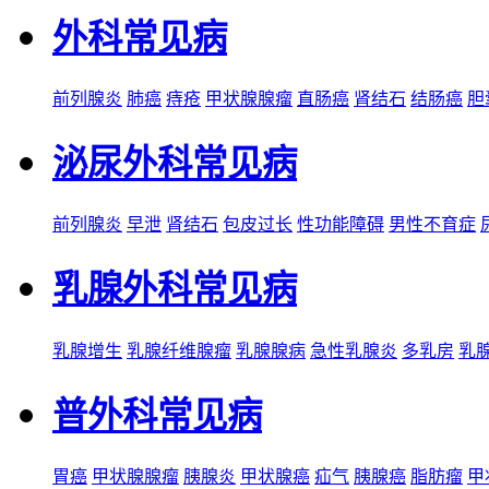
外科常见病
前列腺炎
肺癌
痔疮
甲状腺腺瘤
直肠癌
肾结石
结肠癌
胆
泌尿外科常见病
前列腺炎
早泄
肾结石
包皮过长
性功能障碍
男性不育症
乳腺外科常见病
乳腺增生
乳腺纤维腺瘤
乳腺腺病
急性乳腺炎
多乳房
乳
普外科常见病
胃癌
甲状腺腺瘤
胰腺炎
甲状腺癌
疝气
胰腺癌
脂肪瘤
甲