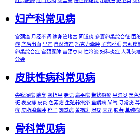
肛周脓肿
肛门息肉
肠套叠
慢性阑尾炎
小肠癌
藏毛窦
肠
妇产科常见病
宫颈癌
月经不调
输卵管堵塞
阴道炎
多囊卵巢综合征
围
症
产后出血
早产
自然流产
巧克力囊肿
子宫脱垂
宫颈癌
卵巢综合症
宫颈囊肿
宫颈息肉
性冷淡
妇科炎症
人乳头
分娩
皮肤性病科常见病
尖锐湿疣
腋臭
灰指甲
胎记
扁平疣
带状疱疹
甲沟炎
黑色
斑
表皮痣
皮炎
色素痣
生殖器疱疹
鱼鳞病
脚气
寻常疣
荨
疹
皮脂腺囊肿
痱子
蜘蛛痣
黄褐斑
湿疣
天花
股藓
单纯疱
骨科常见病