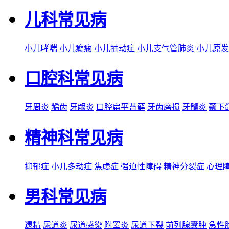
儿科常见病
小儿哮喘
小儿癫痫
小儿抽动症
小儿支气管肺炎
小儿原发
口腔科常见病
牙周炎
龋齿
牙龈炎
口腔扁平苔藓
牙齿磨损
牙髓炎
颞下
精神科常见病
抑郁症
小儿多动症
焦虑症
强迫性障碍
精神分裂症
心理
男科常见病
遗精
尿道炎
尿道感染
附睾炎
尿道下裂
前列腺囊肿
急性