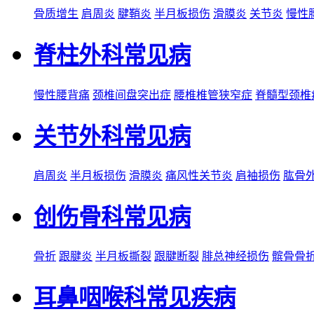
骨质增生
肩周炎
腱鞘炎
半月板损伤
滑膜炎
关节炎
慢性
脊柱外科常见病
慢性腰背痛
颈椎间盘突出症
腰椎椎管狭窄症
脊髓型颈椎
关节外科常见病
肩周炎
半月板损伤
滑膜炎
痛风性关节炎
肩袖损伤
肱骨
创伤骨科常见病
骨折
跟腱炎
半月板撕裂
跟腱断裂
腓总神经损伤
髌骨骨
耳鼻咽喉科常见疾病