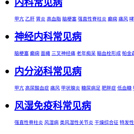
内科常见病
甲亢
乙肝
胃炎
高血脂
脑梗塞
强直性脊柱炎
癫痫
痛风
哮
神经内科常见病
脑梗塞
癫痫
面瘫
三叉神经痛
老年痴呆
脑血栓形成
帕金
内分泌科常见病
甲亢
高尿酸血症
痛风
甲状腺炎
糖尿病足
肥胖症
低血糖
风湿免疫科常见病
强直性脊柱炎
风湿病
类风湿性关节炎
干燥综合征
特发性