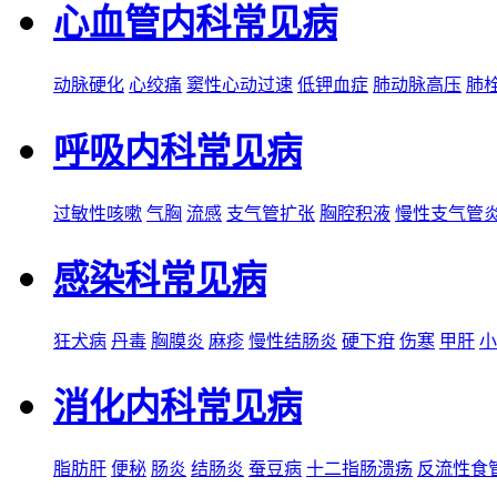
心血管内科常见病
动脉硬化
心绞痛
窦性心动过速
低钾血症
肺动脉高压
肺
呼吸内科常见病
过敏性咳嗽
气胸
流感
支气管扩张
胸腔积液
慢性支气管
感染科常见病
狂犬病
丹毒
胸膜炎
麻疹
慢性结肠炎
硬下疳
伤寒
甲肝
小
消化内科常见病
脂肪肝
便秘
肠炎
结肠炎
蚕豆病
十二指肠溃疡
反流性食