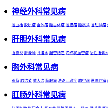
神经外科常见病
脑血栓
胶质瘤
垂体瘤
脑垂体瘤
脑膜瘤
脑震荡
脑动脉瘤
肝胆外科常见病
胆囊炎
肝囊肿
肝腹水
胆管结石
海绵状血管瘤
急性胆囊
胸外科常见病
鸡胸
肺结节
肺大泡
胸腺瘤
法洛四联症
肺空洞
纵膈肿瘤
肛肠外科常见病