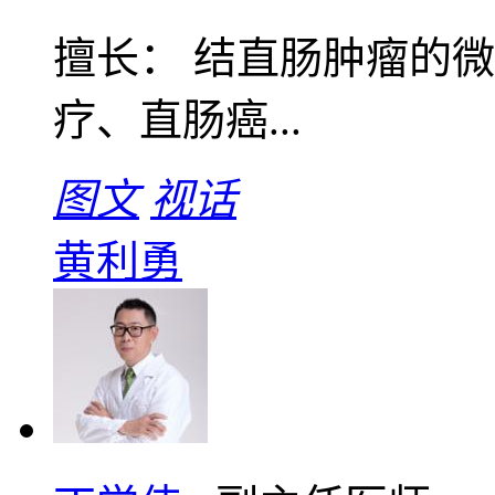
擅长： 结直肠肿瘤的
疗、直肠癌...
图文
视话
黄利勇