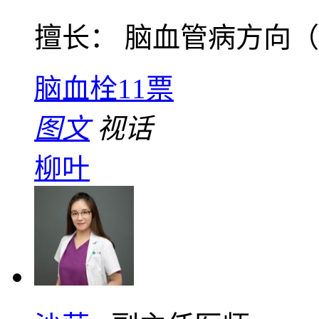
擅长： 脑血管病方向（脑
脑血栓
11票
图文
视话
柳叶