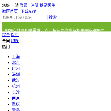
您好！ 请
登录
|
注册
我是医生
微医首页
|
下载APP
搜索
如您有挂号相关需求，点此按钮为你推荐相关医院和医生
综合
医生
全国
切换
热门：
上海
北京
广州
深圳
武汉
杭州
长沙
南京
重庆
青岛