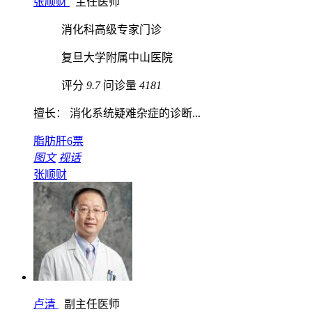
张顺财
主任医师
消化科高级专家门诊
复旦大学附属中山医院
评分
9.7
问诊量
4181
擅长： 消化系统疑难杂症的诊断...
脂肪肝
6票
图文
视话
张顺财
卢清
副主任医师