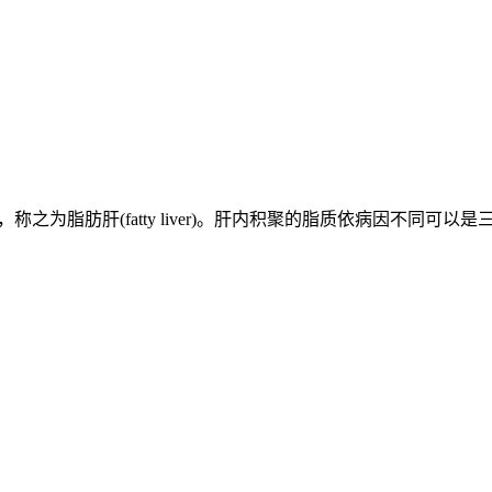
之为脂肪肝(fatty liver)。肝内积聚的脂质依病因不同