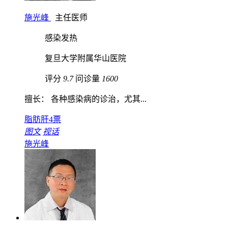
施光峰
主任医师
感染发热
复旦大学附属华山医院
评分
9.7
问诊量
1600
擅长： 各种感染病的诊治，尤其...
脂肪肝
4票
图文
视话
施光峰