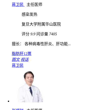
蒋卫民
主任医师
感染发热
复旦大学附属华山医院
评分
9.9
问诊量
7405
擅长： 各种病毒性肝炎、肝功能...
脂肪肝
12票
图文
视话
蒋卫民