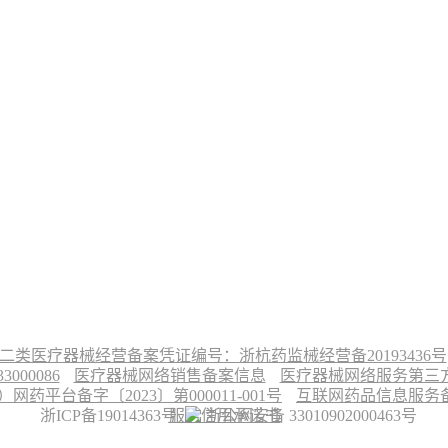
二类医疗器械经营备案凭证编号：浙杭药监械经营备20193436号
00086
医疗器械网络销售备案信息
医疗器械网络服务第三方平
台备字〔2023〕第000011-001号
互联网药品信息服务备案
浙ICP备19014363号
服务信用承诺书
浙公网安备 33010902000463号