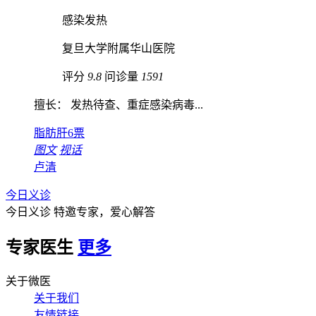
感染发热
复旦大学附属华山医院
评分
9.8
问诊量
1591
擅长： 发热待查、重症感染病毒...
脂肪肝
6票
图文
视话
卢清
今日义诊
今日义诊
特邀专家，爱心解答
专家医生
更多
关于微医
关于我们
友情链接