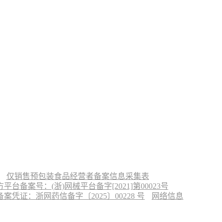
仅销售预包装食品经营者备案信息采集表
台备案号：(浙)网械平台备字[2021]第00023号
凭证：浙网药信备字〔2025〕00228 号
网络信息