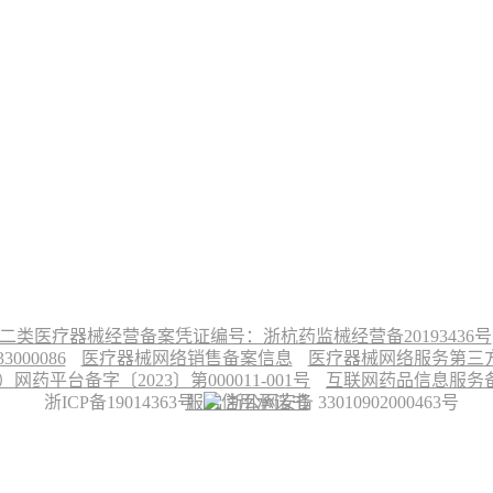
二类医疗器械经营备案凭证编号：浙杭药监械经营备20193436号
00086
医疗器械网络销售备案信息
医疗器械网络服务第三方平
台备字〔2023〕第000011-001号
互联网药品信息服务备案
浙ICP备19014363号
服务信用承诺书
浙公网安备 33010902000463号