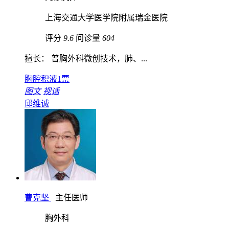
上海交通大学医学院附属瑞金医院
评分
9.6
问诊量
604
擅长： 普胸外科微创技术，肺、...
胸腔积液
1票
图文
视话
邱维诚
曹克坚
主任医师
胸外科