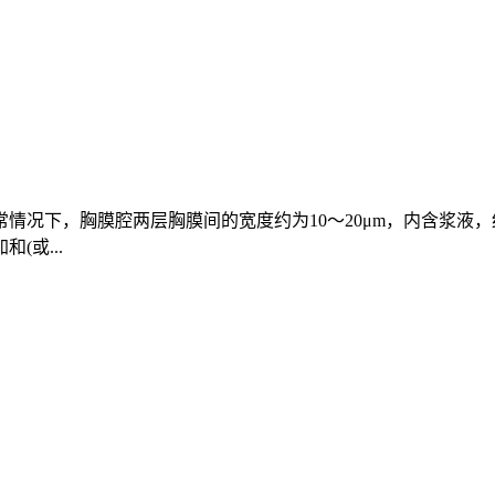
况下，胸膜腔两层胸膜间的宽度约为10～20μm，内含浆液，约为
或...