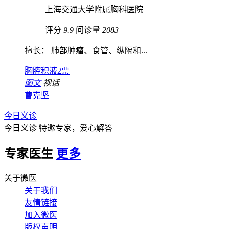
上海交通大学附属胸科医院
评分
9.9
问诊量
2083
擅长： 肺部肿瘤、食管、纵隔和...
胸腔积液
2票
图文
视话
曹克坚
今日义诊
今日义诊
特邀专家，爱心解答
专家医生
更多
关于微医
关于我们
友情链接
加入微医
版权声明