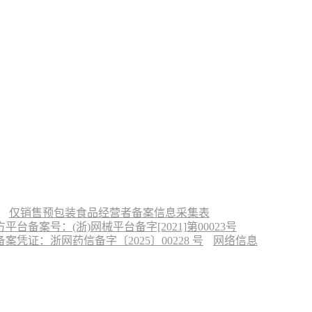
仅销售预包装食品经营者备案信息采集表
台备案号：(浙)网械平台备字[2021]第00023号
凭证：浙网药信备字〔2025〕00228 号
网络信息