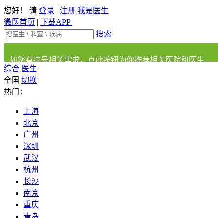
您好！ 请
登录
|
注册
我是医生
微医首页
|
下载APP
搜索
如您有挂号相关需求，点此按钮为你推荐相关医院和医生
综合
医生
全国
切换
热门：
上海
北京
广州
深圳
武汉
杭州
长沙
南京
重庆
青岛