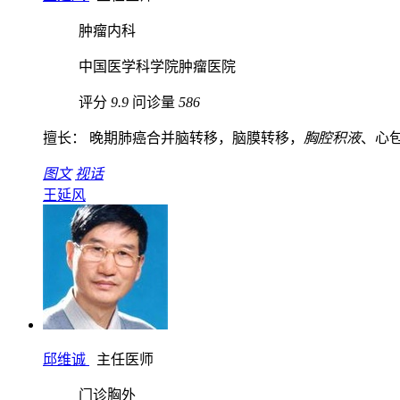
肿瘤内科
中国医学科学院肿瘤医院
评分
9.9
问诊量
586
擅长： 晚期肺癌合并脑转移，脑膜转移，
胸腔积液
、心包
图文
视话
王延风
邱维诚
主任医师
门诊胸外