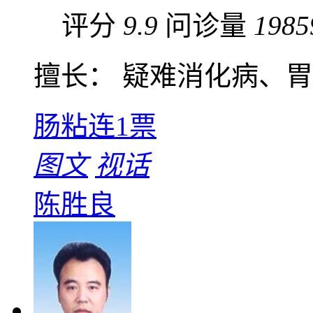
评分
9.9
问诊量
1985
擅长： 疑难消化病、胃炎
肠粘连
1票
图文
视话
陈胜良