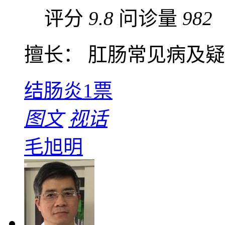
评分
9.8
问诊量
982
擅长： 肛肠常见病及疑难
结肠炎
1票
图文
视话
毛旭明