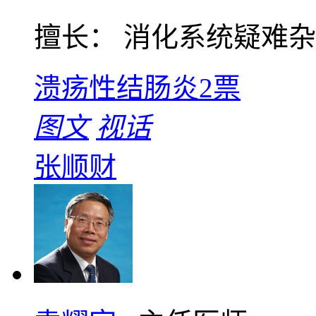
擅长： 消化系统疑难杂症
溃疡性结肠炎
2票
图文
视话
张顺财