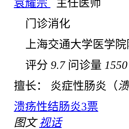
袁耀宗
主任医师
门诊消化
上海交通大学医学院
评分
9.7
问诊量
1550
擅长： 炎症性肠炎（
溃
溃疡性结肠炎
3票
图文
视话