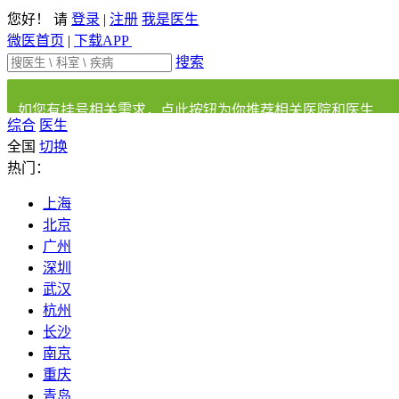
您好！ 请
登录
|
注册
我是医生
微医首页
|
下载APP
搜索
如您有挂号相关需求，点此按钮为你推荐相关医院和医生
综合
医生
全国
切换
热门：
上海
北京
广州
深圳
武汉
杭州
长沙
南京
重庆
青岛