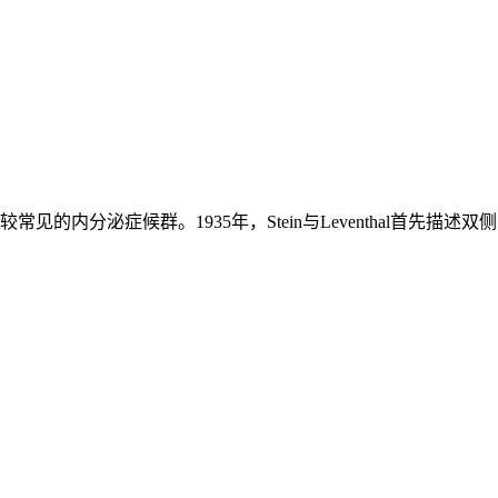
)是育龄妇女较常见的内分泌症候群。1935年，Stein与Leventhal首先