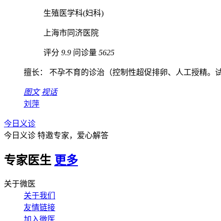
生殖医学科(妇科)
上海市同济医院
评分
9.9
问诊量
5625
擅长： 不孕不育的诊治（控制性超促排卵、人工授精。试管
图文
视话
刘萍
今日义诊
今日义诊
特邀专家，爱心解答
专家医生
更多
关于微医
关于我们
友情链接
加入微医