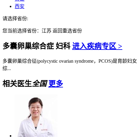
西安
请选择省份:
您当前选择省份：
江苏
返回重选省份
多囊卵巢综合症
妇科
进入疾病专区 >
多囊卵巢综合征(polycystic ovarian syndrome，PCOS
综...
相关医生
全国
更多