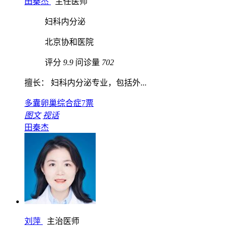
田秦杰
主任医师
妇科内分泌
北京协和医院
评分
9.9
问诊量
702
擅长： 妇科内分泌专业，包括外...
多囊卵巢综合症
7票
图文
视话
田秦杰
刘萍
主治医师