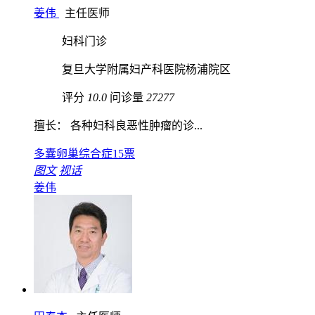
姜伟
主任医师
妇科门诊
复旦大学附属妇产科医院杨浦院区
评分
10.0
问诊量
27277
擅长： 各种妇科良恶性肿瘤的诊...
多囊卵巢综合症
15票
图文
视话
姜伟