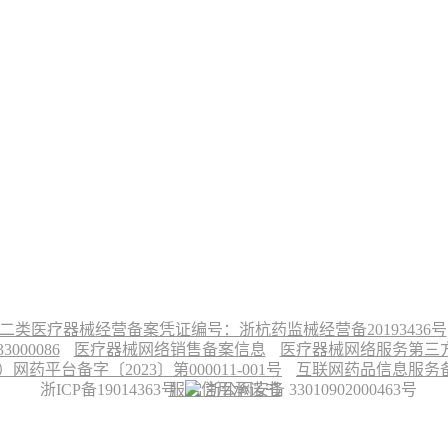
二类医疗器械经营备案凭证编号：浙杭药监械经营备20193436号
00086
医疗器械网络销售备案信息
医疗器械网络服务第三方平
台备字〔2023〕第000011-001号
互联网药品信息服务备案
浙ICP备19014363号
服务信用承诺书
浙公网安备 33010902000463号