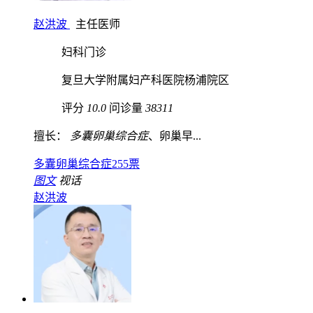
赵洪波
主任医师
妇科门诊
复旦大学附属妇产科医院杨浦院区
评分
10.0
问诊量
38311
擅长：
多囊卵巢综合症
、卵巢早...
多囊卵巢综合症
255票
图文
视话
赵洪波